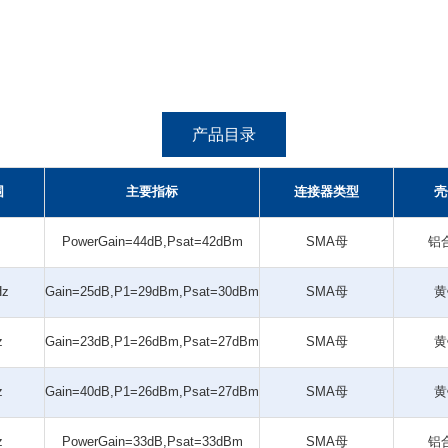
产品目录
围
主要指标
连接器类型
壳
PowerGain=44dB,Psat=42dBm
SMA母
铝
Hz
Gain=25dB,P1=29dBm,Psat=30dBm
SMA母
黄
z
Gain=23dB,P1=26dBm,Psat=27dBm
SMA母
黄
z
Gain=40dB,P1=26dBm,Psat=27dBm
SMA母
黄
z
PowerGain=33dB,Psat=33dBm
SMA母
铝