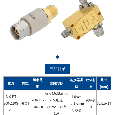
产品目录
频率范
连接器类
腔体材
尺寸
型号
类型
主要指标
围
型
质
(mm)
插损4.5dB,耐压
MX-BT-
1.0mm
200kHz-
25V,电流
黄铜镀
200k110G-
偏置T
母-1.0mm
35x15x14
110GHz
300mA，功率
金
25V
母或公
1W