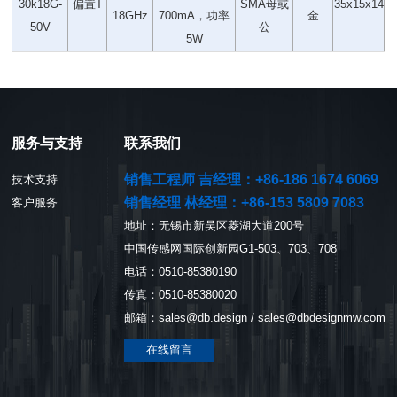
30k18G-
偏置T
SMA母或
35x15x14
18GHz
700mA，功率
金
50V
公
5W
服务与支持
联系我们
销售工程师 吉经理：+86-186 1674 6069
技术支持
销售经理 林经理：+86-153 5809 7083
客户服务
地址：无锡市新吴区菱湖大道200号
中国传感网国际创新园G1-503、703、708
电话：0510-85380190
传真：0510-85380020
邮箱：sales@db.design / sales@dbdesignmw.com
在线留言