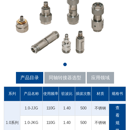
产品目录
同轴转接器选型
应用领域
系列
产品名称
使用频率
驻波比
插拔次数
材质
规格书
查
1.0-JJG
110G
1.40
500
不锈钢
看
1.0系列
1.0-JKG
110G
1.40
500
不锈钢
规